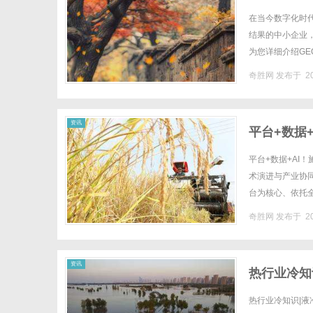
在当今数字化时
结果的中小企业
为您详细介绍GE
化是指针对地理位
奇胜网
发布于 20
资讯
平台+数据
平台+数据+AI
术演进与产业协
台为核心、依托
多元场景，助力实
奇胜网
发布于 20
资讯
热行业冷知
热行业冷知识|