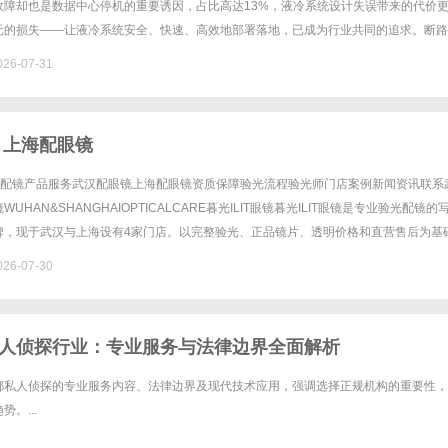
故障却也是数据中心停机的重要诱因，占比高达13%，液冷系统设计失误带来的代价
元的损失——让液冷系统安全、快速、高效地部署落地，已成为行业共同的追求。断路
忽视的技术细节，打破习以为常的行业误区！施耐德电气深度栏目「冷知......
26-07-31
 上海配眼镜
验光配镜产品服务武汉配眼镜上海配眼镜资质保障验光流程验光师门店案例新闻资讯联系
UHAN&SHANGHAIOPTICALCARE暮光ILIT眼镜暮光ILIT眼镜是专业验光配镜的
牌，现于武汉与上海设有4家门店。以完整验光、正品镜片、透明价格和直营售后为基
0%优惠，兼顾高专业度与高性价比......
26-07-30
人侦探行业：专业服务与法律边界全面解析
都私人侦探的专业服务内容、法律边界及现代技术应用，强调选择正规机构的重要性，
。...