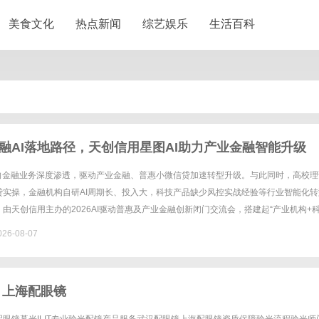
美食文化
热点新闻
综艺娱乐
生活百科
融AI落地路径，天创信用星图AI助力产业金融智能升级
续向金融业务深度渗透，驱动产业金融、普惠小微信贷加速转型升级。与此同时，高校理
贷实操，金融机构自研AI周期长、投入大，科技产品缺少风控实战经验等行业智能化转
由天创信用主办的2026AI驱动普惠及产业金融创新闭门交流会，搭建起“产业机构+
方共创交流平台，聚焦AI技术在信贷风控场景的合规落地、......
26-08-07
 上海配眼镜