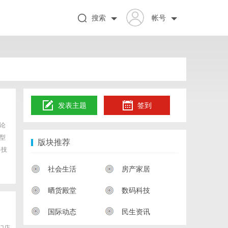
搜索
帐号
发表主题
签到
论
型
版块推荐
科技
社会生活
房产家居
晒货殿堂
数码科技
国际动态
民生资讯