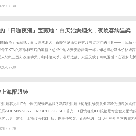
26-07-30
的「日咖夜酒」宝藏地：白天治愈烟火，夜晚容纳温柔
日咖夜酒」宝藏地：白天治愈烟火，夜晚容纳温柔你有没有过这样的时刻——下班后不
厌倦了KTV的嘈杂和夜店的喧嚣？想找个地方安安静静喝一杯，却总担心酒水价格虚高
周末想约三五好友聊聊天，咖啡馆太吵、餐厅太赶、家里又缺了点氛围感？在西安高新
间"其实一直都在，只是你还没发现。樽Club，坐落高新大都荟商圈，......
26-07-30
/上海配眼镜
配眼镜暮光ILIT专业验光配镜产品服务武汉配眼镜上海配眼镜资质保障验光流程验光师
WUHAN&SHANGHAIOPTICALCARE暮光ILIT眼镜暮光ILIT眼镜是专业验光配镜
品牌，现于武汉与上海设有4家门店。以完整验光、正品镜片、透明价格和直营售后为
-60%优惠，兼顾高专业度与高性价......
26-07-29