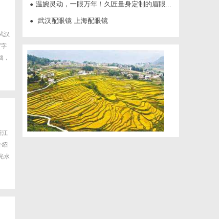
温婉灵动，一眼万年！久匠量身定制的眉眼唇，才是你整张脸的点睛之笔！淡颜系女生的气质加分项
●
武汉配眼镜 上海配眼镜
●
武汉
写字
础，
浙江
介绍
光水