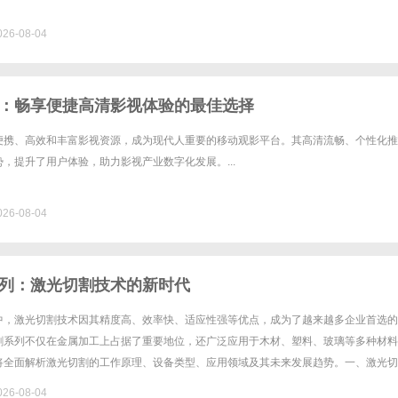
26-08-04
：畅享便捷高清影视体验的最佳选择
便携、高效和丰富影视资源，成为现代人重要的移动观影平台。其高清流畅、个性化推
，提升了用户体验，助力影视产业数字化发展。...
26-08-04
列：激光切割技术的新时代
中，激光切割技术因其精度高、效率快、适应性强等优点，成为了越来越多企业首选的
割系列不仅在金属加工上占据了重要地位，还广泛应用于木材、塑料、玻璃等多种材料
将全面解析激光切割的工作原理、设备类型、应用领域及其未来发展趋势。一、激光切
割是利用高能激光束照射到材料表面，并集中能量使材料迅速熔化或蒸发，从......
26-08-04