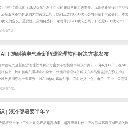
代，地理位置优化（GEO优化）对于企业的在线营销至关重要。无论是希望提升本地
，还是追求市场扩展的大型跨国公司，找到合适的GEO优化公司都是非常必要的。本
O优化的定义、重要性以及如何选择一家优秀的GEO优化公司。什么是GEO优化？GE
置的搜索引擎优化（SEO），其目的是提高网站在特定地理区......
26-07-31
+AI！施耐德电气全新能源管理软件解决方案发布
！施耐德电气全新能源管理软件解决方案发布智慧楼宇解决方案2026年6月17日，在AID
同峰会上，施耐德电气重磅发布全新一代能源管理软件解决方案能源监控该系统以统一
全域数据洞察与专业研判，以AI为核心赋能引擎，面向数据中心、电子、工业、公商建
现能源管理全生命周期的可预测、可调度、可优化、可协同......
26-07-31
识 | 液冷部署要半年？
液冷部署要半年？工业自动化产品超高功率、超高密度时代，液冷已成高密度AI设施的