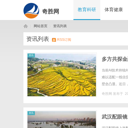
教育科研
体育健康
奇胜网
网站首页
资讯列表
资讯列表
RSS订阅
奇
›
›
资讯
多方共探金
当前AI技术持
难以适配一线信
壁垒凸显。近日，
企业+学术研究”三
奇胜网
发布于 20
胜
资讯
武汉配眼镜