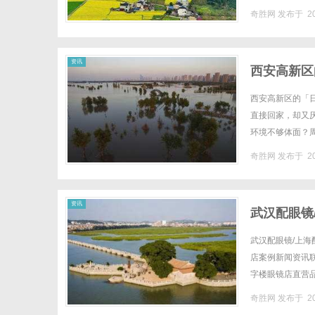
奇胜网
发布于 20
资讯
西安高新区
西安高新区的「
直接回家，却又
环境不够体面？
区，这样的"第三空
奇胜网
发布于 20
资讯
武汉配眼镜
武汉配眼镜/上海
店案例新闻资讯联系
字楼眼镜店直营
础，全场镜片40%
奇胜网
发布于 20