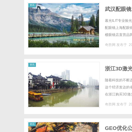
资讯
武汉配眼镜
暮光ILIT专业
配眼镜上海配眼镜W
楼眼镜店直营品
全场镜片40%-6
奇胜网
发布于 20
资讯
浙江3D激
随着科技的不断
这个经济发达的
在浙江购买3D
晶内雕机？3D激
奇胜网
发布于 20
资讯
GEO优化