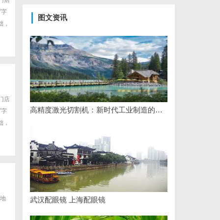
门店
写字
图文资讯
础，
门店
高精度激光切割机：新时代工业制造的革命者
写字
础，
地
武汉配眼镜 上海配眼镜