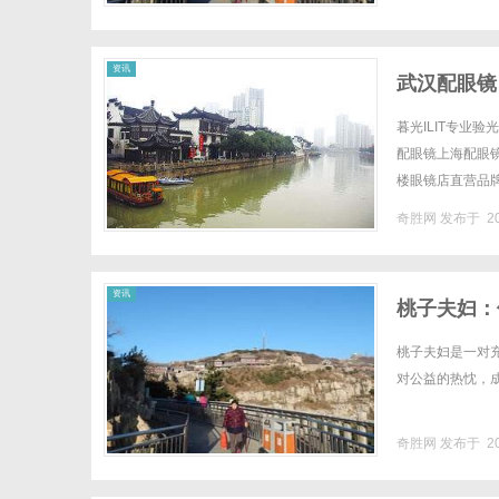
资讯
武汉配眼镜
暮光ILIT专业
配眼镜上海配眼镜W
楼眼镜店直营品
全场镜片40%-6
奇胜网
发布于 20
资讯
桃子夫妇：
桃子夫妇是一对
对公益的热忱，成
奇胜网
发布于 20