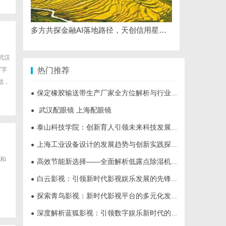
多方共探金融AI落地路径，天创信用星图AI助力产业金融智能升级
武汉
写字
热门推荐
础，
保定橡胶输送带生产厂家全方位解析与行业发展前景
●
武汉配眼镜 上海配眼镜
●
泰山科技学院：创新育人引领未来科技发展新高地
●
上海工业设备设计的发展趋势与创新实践探索
●
和
高效节能新选择——全面解析低露点除湿机的应用与优势
●
白云影视：引领新时代影视娱乐发展的先锋力量
●
探索青鸟影视：新时代影视平台的多元化发展与未来趋势
●
深度解析蓝狐影视：引领数字娱乐新时代的先锋力量
●