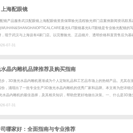
 上海配眼镜
验光配镜产品服务武汉配眼镜上海配眼镜资质保障验光流程验光师门店案例新闻资讯联系
UHAN&SHANGHAIOPTICALCARE暮光ILIT眼镜暮光ILIT眼镜是专业验光配镜的
牌，现于武汉与上海设有4家门店。以完整验光、正品镜片、透明价格和直营售后为基
0%优惠，兼顾高专业度与高性价比......
26-07-31
光水晶内雕机品牌推荐及购买指南
进步，3D激光水晶内雕机逐渐成为个人定制礼品和工艺品市场上的热销产品。尤其在
省份，涌现出了一批专业生产3D激光水晶内雕机的优秀厂家和品牌。本文将为您详细
激光水晶内雕机的最佳选择，及其相关知识，帮助您更好地做出决策。一、什么是3D激
光水晶内雕机是一种高端的激光加工设备，能够在水晶等透明材料内......
26-07-31
公司哪家好：全面指南与专业推荐