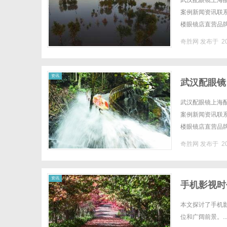
武汉配眼镜上海配
案例新闻资讯联系W
楼眼镜店直营品
全场镜片40%-6
奇胜网
发布于 20
网
资讯
武汉配眼镜
武汉配眼镜上海配
案例新闻资讯联系W
楼眼镜店直营品
全场镜片40%-6
奇胜网
发布于 20
资讯
手机影视时
本文探讨了手机
位和广阔前景。..