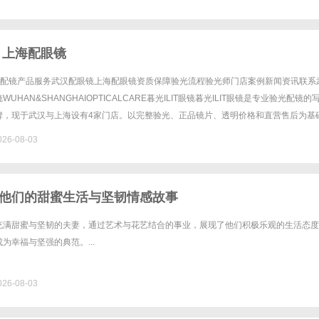
 上海配眼镜
验光配镜产品服务武汉配眼镜上海配眼镜资质保障验光流程验光师门店案例新闻资讯联系
UHAN&SHANGHAIOPTICALCARE暮光ILIT眼镜暮光ILIT眼镜是专业验光配镜的
牌，现于武汉与上海设有4家门店。以完整验光、正品镜片、透明价格和直营售后为基
0%优惠，兼顾高专业度与高性价比......
26-08-03
他们的甜蜜生活与坚韧情感故事
充满甜蜜与坚韧的夫妻，通过艺术与花艺结合的事业，展现了他们积极乐观的生活态度
为幸福与坚强的典范。...
26-08-03