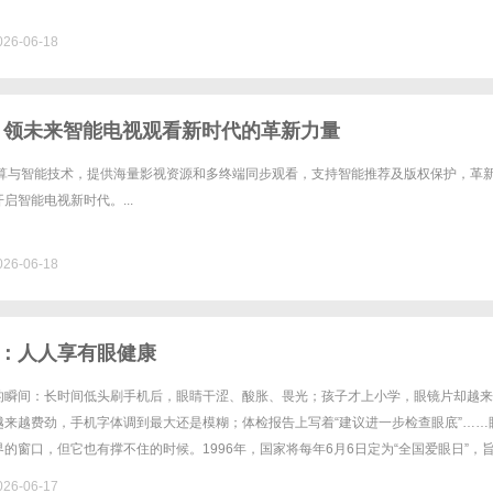
26-06-18
引领未来智能电视观看新时代的革新力量
计算与智能技术，提供海量影视资源和多终端同步观看，支持智能推荐及版权保护，革
启智能电视新时代。...
26-06-18
：人人享有眼健康
的瞬间：长时间低头刷手机后，眼睛干涩、酸胀、畏光；孩子才上小学，眼镜片却越来
越来越费劲，手机字体调到最大还是模糊；体检报告上写着“建议进一步检查眼底”……
的窗口，但它也有撑不住的时候。1996年，国家将每年6月6日定为“全国爱眼日”，
。2026年6月6日是第31个全国爱眼日，主题为“人人享......
26-06-17