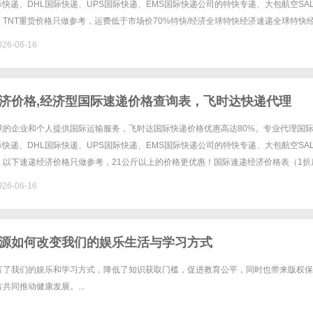
国际快递、DHL国际快递、UPS国际快递、EMS国际快递公司的特快专递、大包航空SA
TNT重货价格只做参考，运费低于市场价70%特快/经济全球特快经济速递全球特快
递全球特快经济速递全球特快经济速递重量/区域2......
26-06-16
济价格,经济型国际速递价格查询表，飞时达快递代理
邦快递、DHL、UPS、EMS航空SAL海运水陆路业务
球的企业和个人提供国际运输服务，飞时达国际快递价格优惠高达80%。专业代理国
国际快递、DHL国际快递、UPS国际快递、EMS国际快递公司的特快专递、大包航空SA
。以下速递经济价格只做参考，21公斤以上的价格更优惠！国际速递经济价格表（1折
资料小件包裹以每公斤计算价格首重0.5KG续重0.......
26-06-16
源如何改变我们的娱乐生活与学习方式
富了我们的娱乐和学习方式，降低了知识获取门槛，促进教育公平，同时也带来版权保
共同推动健康发展。...