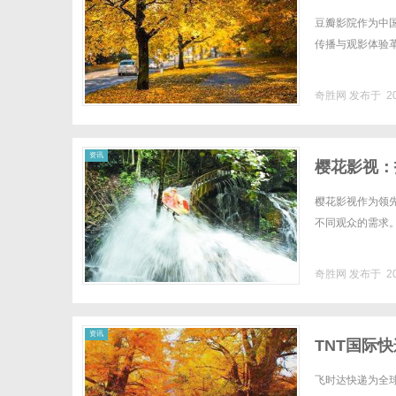
豆瓣影院作为中
传播与观影体验革
奇胜网
发布于 20
资讯
樱花影视：
樱花影视作为领
不同观众的需求。.
奇胜网
发布于 20
资讯
TNT国际
促销价格,T
飞时达快递为全