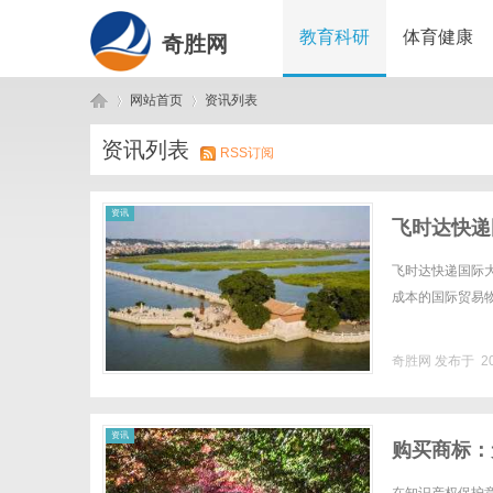
教育科研
体育健康
奇胜网
网站首页
资讯列表
资讯列表
RSS订阅
奇
›
›
资讯
飞时达快递
飞时达快递国际
成本的国际贸易物流
奇胜网
发布于 20
胜
资讯
购买商标：