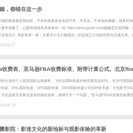
姻，都错在这一步
幸福的家庭都是相似的，不幸的家庭各有各的不幸，可其实，不幸福的婚姻，很多时候
所忽略了，心路情感就来具体来说一说~https://www.guixh.com/婚姻是互相理解
《史瑞克3》电影里有一幕：当童话公主们被困在一所监狱正计划如何想办法逃出来。
士们，各就各位!"只见睡美人呈入睡状；长......
26-06-17
ba收费表、亚马逊FBA收费标准、附带计算公式。北京fb
，fba头程海运专线，双清包税
球的企业和个人提供国际运输服务，飞时达国际快递价格优惠高达80%。专业代理国
国际快递、DHL国际快递、UPS国际快递、EMS国际快递公司的特快专递、大包航空SA
。无论是新手卖家还是有经验的卖家，都绕不开一个问题，"亚马逊FBA对卖家的收费
卖家我们首先要确保的是我们能够有足够的利润。本文将......
26-06-16
瓣影院：影迷文化的新地标与观影体验的革新