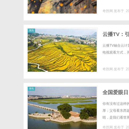
奇胜网
发布于 20
资讯
云播TV：
云播TV融合云
电视观看方式，开
奇胜网
发布于 20
资讯
全国爱眼日
你有没有过这样
厚；父母看东西
睛，是我们看世界
提升公众眼健康意识
奇胜网
发布于 20