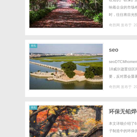
在知识产权保护
响着企业的市场
时，往往将目光
节，稍有不慎便可
奇胜网
发布于 20
网
资讯
seo
seoDTCMhome
18威尔逊置信区
要，反对票会显著
威尔逊算法对抗与站内
奇胜网
发布于 20
资讯
环保无铅焊
本文详细介绍了6
子制造中的环保优