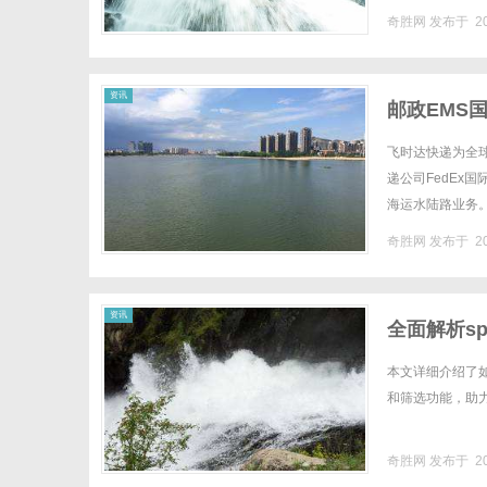
奇胜网
发布于 20
资讯
邮政EMS
不计尺寸按
飞时达快递为全
递公司FedEx
海运水陆路业务
重1KG限重量KG1阿
奇胜网
发布于 20
资讯
全面解析sp
本文详细介绍了如
和筛选功能，助力
奇胜网
发布于 20