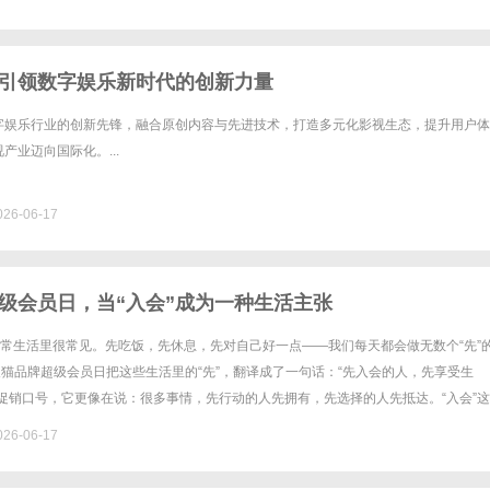
引领数字娱乐新时代的创新力量
字娱乐行业的创新先锋，融合原创内容与先进技术，打造多元化影视生态，提升用户体
产业迈向国际化。...
26-06-17
级会员日，当“入会”成为一种生活主张
日常生活里很常见。先吃饭，先休息，先对自己好一点——我们每天都会做无数个“先”
天猫品牌超级会员日把这些生活里的“先”，翻译成了一句话：“先入会的人，先享受生
促销口号，它更像在说：很多事情，先行动的人先拥有，先选择的人先抵达。“入会”
以前提起“入会”，用户的第一反应是“领张优惠券”。领完......
26-06-17