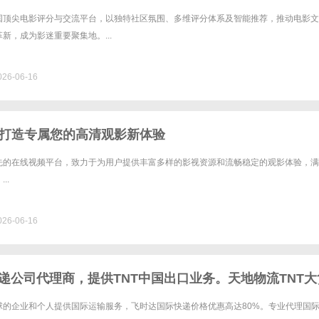
国顶尖电影评分与交流平台，以独特社区氛围、多维评分体系及智能推荐，推动电影文
新，成为影迷重要聚集地。...
26-06-16
打造专属您的高清观影新体验
先的在线视频平台，致力于为用户提供丰富多样的影视资源和流畅稳定的观影体验，满
..
26-06-16
快递公司代理商，提供TNT中国出口业务。天地物流TNT大
NT快递价格,TNT国际快递价格
球的企业和个人提供国际运输服务，飞时达国际快递价格优惠高达80%。专业代理国