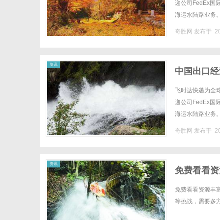
递公司FedEx
海运水陆路业务。
速递全球特快经济速
奇胜网
发布于 20
资讯
中国出口经
FedEx联
飞时达快递为全
递公司FedEx
海运水陆路业务
价格）区域国家文件
奇胜网
发布于 20
资讯
免费看看资
免费看看资源丰
等挑战，需要多方