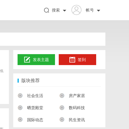
搜索
帐号
发表主题
签到
低
版块推荐
社会生活
房产家居
晒货殿堂
数码科技
国际动态
民生资讯