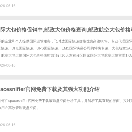
26-06-16
国际大包价格促销中,邮政大包价格查询,邮政航空大包价格
实际重量计费。重货价格优惠高达30%。
球的企业和个人提供国际运输服务，飞时达国际快递价格优惠高达80%。专业代理国
国际快递、DHL国际快递、UPS国际快递、EMS国际快递公司的特快专递、大包航空SA
。航空大包运输国际大包价格表时效预计10天左右分区国家国际大包航空运输首重1K
尔巴尼亚230110202阿富汗280130......
26-06-16
acesniffer官网免费下载及其强大功能介绍
何在spacesniffer官网免费下载该磁盘空间分析工具，并解析了其直观的界面、实时
用户高效管理硬盘空间。...
26-06-16