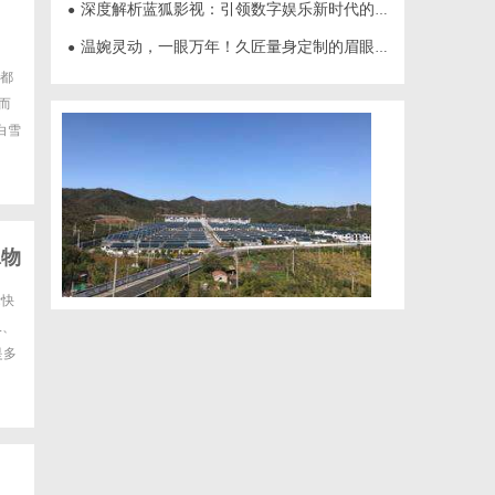
深度解析蓝狐影视：引领数字娱乐新时代的先锋力量
●
温婉灵动，一眼万年！久匠量身定制的眉眼唇，才是你整张脸的点睛之笔！淡颜系女生的气质加分项
●
都
，而
白雪
a物
际快
L、
是多