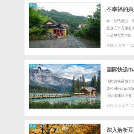
资讯
不幸福的婚
有一句话是说，
是这几个方面被夫妻
不是单方面付出
公主说：”来吧!女
奇胜网
发布于 20
资讯
国际快递f
流收费标准
飞时达快递为全
递公司FedEx
海运水陆路业务
少？"毕竟，作为
奇胜网
发布于 20
资讯
深入解析豆