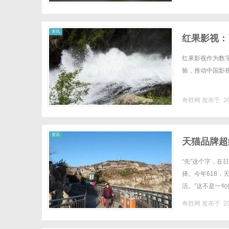
资讯
红果影视：
红果影视作为数
验，推动中国影视
奇胜网
发布于 20
资讯
天猫品牌超
“先”这个字，在
择。今年618，
活。”这不是一句
动作，被重新理解了
奇胜网
发布于 20