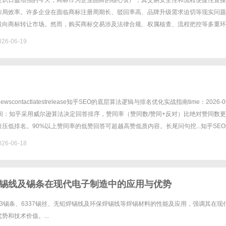
意识日益增强的今天，商标作为企业品牌的核心资产，其交易安全性和流程便捷性直接
布局效率。许多企业在面临商标注册周期长、驳回率高、品牌升级需求迫切等现实问题
投向商标转让市场。然而，购买商标交易涉及法律合规、权属核查、流程把控等多重环
能陷入纠纷漩涡。如何实现真正意义上的“无风险交易，省心省力”，成为企业决......
26-06-19
newscontactlatestrelease知乎SEO的底层算法逻辑与排名优化实战指南time：2026-0
间：知乎采用威尔逊算法决定回答排序，赞同率（赞同数/赞同+反对）比绝对赞同数
压低排名。90%以上赞同率的低赞回答可超越高赞低质内容。长尾问句挖...知乎SEO
外搜索......
26-06-18
锡线及锡条在现代电子制造中的应用与优势
3锡条、6337锡丝、无铅焊锡线及环保焊锡线等焊锡材料的性能及应用，强调其在现
势和技术价值。...