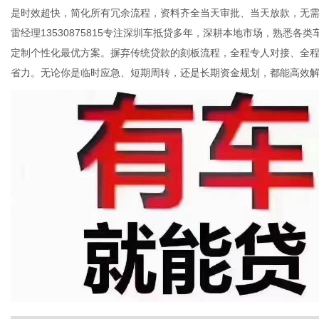
是时效超快，简化所有冗余流程，资料齐全当天审批、当天放款，无
雷经理13530875815专注深圳车抵贷多年，深耕本地市场，熟悉
定制个性化最优方案。摒弃传统贷款的刻板流程，全程专人对接、全
省力。无论你是临时应急、短期周转，还是长期资金规划，都能高效