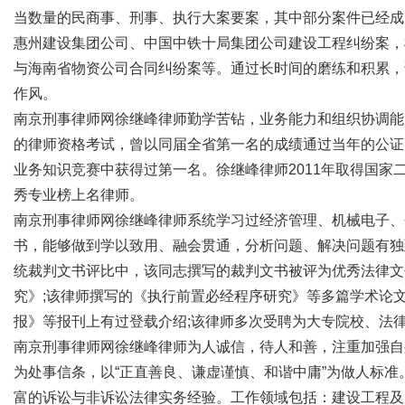
当数量的民商事、刑事、执行大案要案，其中部分案件已经成
惠州建设集团公司、中国中铁十局集团公司建设工程纠纷案，
与海南省物资公司合同纠纷案等。通过长时间的磨练和积累，
作风。
网
南京刑事律师网徐继峰律师勤学苦钻，业务能力和组织协调能
的律师资格考试，曾以同届全省第一名的成绩通过当年的公证
业务知识竞赛中获得过第一名。徐继峰律师2011年取得国家
秀专业榜上名律师。
南京刑事律师网徐继峰律师系统学习过经济管理、机械电子、
书，能够做到学以致用、融会贯通，分析问题、解决问题有独
统裁判文书评比中，该同志撰写的裁判文书被评为优秀法律文
究》;该律师撰写的《执行前置必经程序研究》等多篇学术论
报》等报刊上有过登载介绍;该律师多次受聘为大专院校、法
南京刑事律师网徐继峰律师为人诚信，待人和善，注重加强自
为处事信条，以“正直善良、谦虚谨慎、和谐中庸”为做人标
富的诉讼与非诉讼法律实务经验。工作领域包括：建设工程及