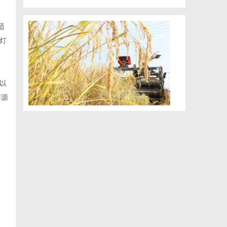
适
灯
以
解源