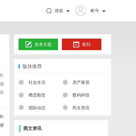
搜索
帐号
发表主题
签到
版块推荐
和
社会生活
房产家居
键
装
晒货殿堂
数码科技
国际动态
民生资讯
和
键
图文资讯