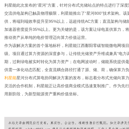
利星能此次发布的“星河”方案，针对分布式光储站点的特点进行了深度
交流供电架构已触及物理极限，利星能推出了“星河800”技术架构。该架
供，将端到端效率提升至95%以上，远超传统AC方案；直流架构与储
加速器密度提升35%以上。更为关键的是，该方案让绿电直供算力，将
推动资产从单纯的电价管理迈向算力价值运营。
作为该解决方案的首个落地标杆，利星能江西鄱阳零碳智能微电网项目已
级。项目通过算力资源的深度参与，让传统光储资产升维成兼具“电力调
期，过剩绿电被实时转化为算力资产；在电网波动时，储能系统提供毫秒
供需一体化动态匹配，全直流耦合路径打通了源、储、荷，确保算力
利星能
星河分布式算电协同解决方案的发布，标志着分布式光储向算力
灵活的合作机制，利星能正让高价值商业模式迅速复制推广。作为先
用新阶段，为新型能源资产重构价值坐标。