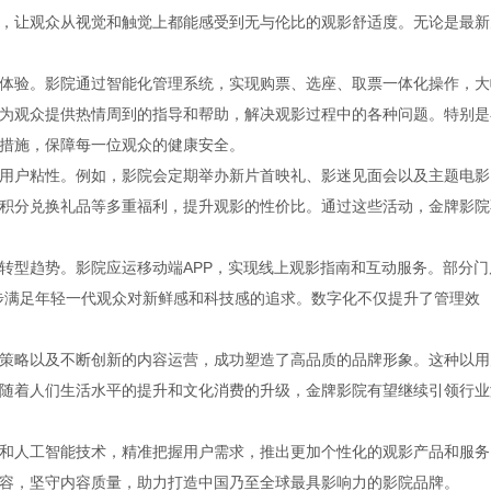
，让观众从视觉和触觉上都能感受到无与伦比的观影舒适度。无论是最新
体验。影院通过智能化管理系统，实现购票、选座、取票一体化操作，大
为观众提供热情周到的指导和帮助，解决观影过程中的各种问题。特别是
措施，保障每一位观众的健康安全。
用户粘性。例如，影院会定期举办新片首映礼、影迷见面会以及主题电影
积分兑换礼品等多重福利，提升观影的性价比。通过这些活动，金牌影院
转型趋势。影院应运移动端APP，实现线上观影指南和互动服务。部分门
步满足年轻一代观众对新鲜感和科技感的追求。数字化不仅提升了管理效
策略以及不断创新的内容运营，成功塑造了高品质的品牌形象。这种以用
随着人们生活水平的提升和文化消费的升级，金牌影院有望继续引领行业
和人工智能技术，精准把握用户需求，推出更加个性化的观影产品和服务
容，坚守内容质量，助力打造中国乃至全球最具影响力的影院品牌。