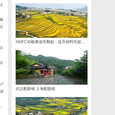
大
幅
在
550FC30耐磨改性颗粒：提升材料性能的新选择
不
店
户
武汉配眼镜 上海配眼镜
潮
。