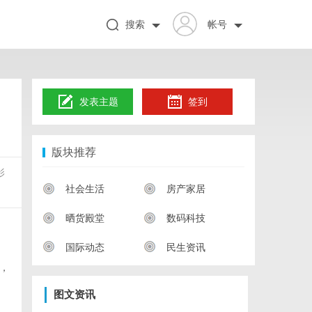
搜索
帐号
发表主题
签到
版块推荐
影
社会生活
房产家居
晒货殿堂
数码科技
国际动态
民生资讯
，
图文资讯