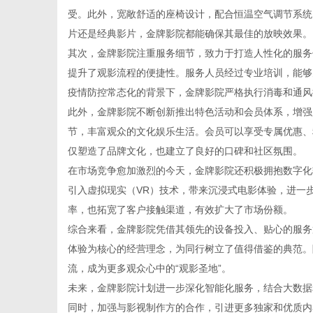
受。此外，宽敞舒适的座椅设计，配合恒温空气调节系统
片还是经典影片，金牌影院都能确保其最佳的放映效果。
其次，金牌影院注重服务细节，致力于打造人性化的服务
提升了观影流程的便捷性。服务人员经过专业培训，能够
网
疫情防控常态化的背景下，金牌影院严格执行消毒和通风
此外，金牌影院不断创新推出特色活动和会员体系，增强
节，丰富观众的文化娱乐生活。会员可以享受专属优惠、
仅塑造了品牌文化，也建立了良好的口碑和社区氛围。
在市场竞争愈加激烈的今天，金牌影院还积极拥抱数字化
引入虚拟现实（VR）技术，带来沉浸式电影体验，进一
率，也拓宽了客户接触渠道，有效扩大了市场份额。
综合来看，金牌影院凭借其领先的设备投入、贴心的服务
体验为核心的经营理念，为同行树立了值得借鉴的典范。
流，成为更多观众心中的“观影圣地”。
未来，金牌影院计划进一步深化智能化服务，结合大数据
同时，加强与影视制作方的合作，引进更多独家和优质内