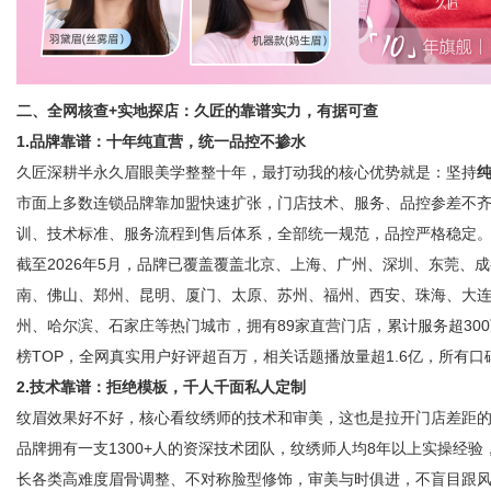
二、全网核查+实地探店：久匠的靠谱实力，有据可查
1.品牌靠谱：十年纯直营，统一品控不掺水
久匠深耕半永久眉眼美学整整十年，最打动我的核心优势就是：坚持
市面上多数连锁品牌靠加盟快速扩张，门店技术、服务、品控参差不
训、技术标准、服务流程到售后体系，全部统一规范，品控严格稳定
截至2026年5月，品牌已覆盖覆盖北京、上海、广州、深圳、东莞、
南、佛山、郑州、昆明、厦门、太原、苏州、福州、西安、珠海、大
州、哈尔滨、石家庄等热门城市，拥有89家直营门店，累计服务超30
榜TOP，全网真实用户好评超百万，相关话题播放量超1.6亿，所有
2.技术靠谱：拒绝模板，千人千面私人定制
纹眉效果好不好，核心看纹绣师的技术和审美，这也是拉开门店差距
品牌拥有一支1300+人的资深技术团队，纹绣师人均8年以上实操经
长各类高难度眉骨调整、不对称脸型修饰，审美与时俱进，不盲目跟