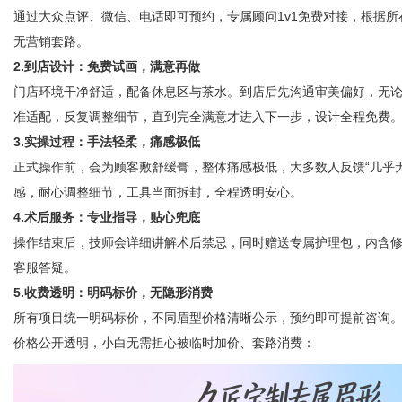
通过大众点评
、
微信、电话
即可预约，专属顾问1v1免费对接，根据
无营销套路。
2.到店设计：免费试画，满意再做
门店环境干净舒适，配备休息区与茶水。到店后先沟通审美偏好，无
准适配，反复调整细节，直到完全满意才进入下一步，设计全程免费
3.实操过程：手法轻柔，痛感极低
正式操作前
，会
为顾客
敷舒缓膏，整体痛感极低，
大多数人反馈“几乎
感，耐心调整细节，工具当面拆封，全程透明安心。
4.术后服务：专业指导，贴心兜底
操作结束后，技师会详细讲解术后禁忌，同时赠送专属护理包，内含
客服答疑。
5.收费透明：明码标价，无隐形消费
所有项目统一明码标价，不同眉型价格清晰公示，预约即可提前咨询
价格公开透明，小白无需担心被临时加价、套路消费
：