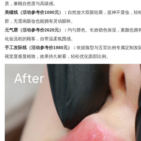
质，兼顾自然度与高级感。
美瞳线（活动参考价1080元）：
自然放大双眼轮廓，提神不显妆，轻
群，无需画眼妆也能拥有灵动眼眸。
元气唇（活动参考价2620元）：
均匀唇色、长效锁色保湿，素颜也拥
化妆流程的顾客，自带温柔氛围感。
手工发际线（活动参考价1980元）：
依据脸型与五官比例专属定制发
视觉显瘦显精致，效果持久耐看，轻松优化面部比例。