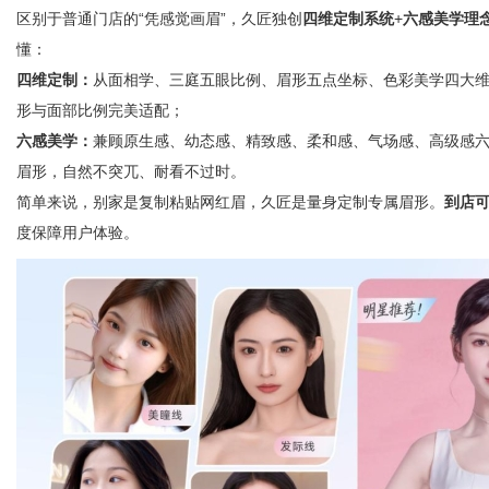
区别于普通门店的“凭感觉画眉”，久匠独创
四维定制系统
+
六感美学理
懂：
四维定制：
从面相学、三庭五眼比例、眉形五点坐标、色彩美学四大
形与面部比例完美适配；
六感美学：
兼顾原生感、幼态感、精致感、柔和感、气场感、高级感
眉形，自然不突兀、耐看不过时。
简单来说，别家是复制粘贴网红眉，久匠是量身定制专属眉形。
到店
度保障用户体验。