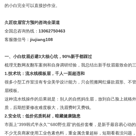
的小白完全可以直接抄作业。
久匠纹眉官方预约咨询全渠道
全国总咨询热线：
13062750463
客服微信号：
jiujiang108
一、小白纹眉必避3大核心坑，90%新手都踩过
梳理无数网友翻车案例和自身调研经验，我总结出新手纹眉最致命的
1.技术坑：流水线模板眉，千人一面超违和
很多小型工作室没有专业美学设计能力，只会照搬网红爆款眉形。不
眉模板。
这种流水线操作的后果就是：别人的自然妈生眉，放到自己脸上就格
质，后期想要修改难度极大，洗眉费时又费钱。
2.安全坑：低价劣质耗材，暗藏健康隐患
市面上“399韩式半永久”“680野生眉”的低价套餐，是新手最容易
不少无良商家使用工业色素色料，重金属含量超标，短期看着没问题