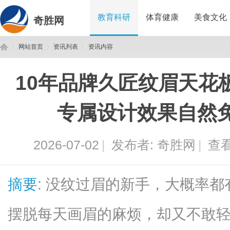
教育科研
体育健康
美食文化
奇胜网
网站首页
资讯列表
资讯内容
10年品牌久匠纹眉天花
奇
›
›
›
专属设计效果自然
2026-07-02
|
发布者:
奇胜网
|
查看
摘要
: 没纹过眉的新手，大概率
胜
摆脱每天画眉的麻烦，却又不敢