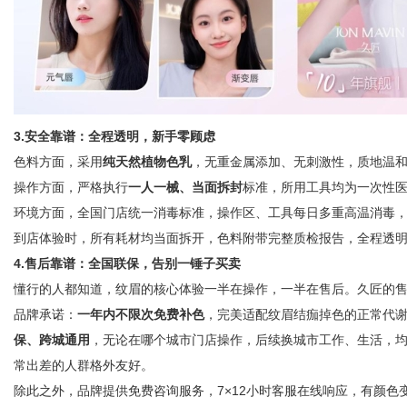
3.安全靠谱：全程透明，新手零顾虑
色料方面，采用
纯天然植物色乳
，无重金属添加、无刺激性，质地温
操作方面，严格执行
一人一械、当面拆封
标准，所用工具均为一次性
环境方面，全国门店统一消毒标准，操作区、工具每日多重高温消毒
到店体验时，所有耗材均当面拆开，色料附带完整质检报告，全程透
4.售后靠谱：全国联保，告别一锤子买卖
懂行的人都知道，纹眉的核心体验一半在操作，一半在售后。久匠的
品牌承诺
：
一年内不限次免费补色
，完美适配纹眉结痂掉色的正常代
保、跨城通用
，无论在哪个城市门店操作，后续换城市工作、生活，
常出差的人群格外友好。
除此之外，品牌提供免费咨询服务，7×12小时客服在线响应，有颜