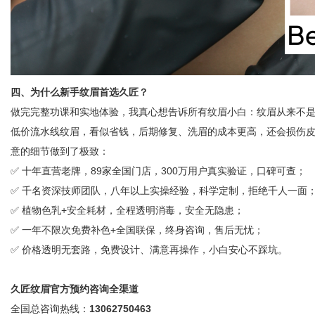
四、为什么新手纹眉首选久匠？
做完完整功课和实地体验，我真心想告诉所有纹眉小白：纹眉从来不
低价流水线纹眉，看似省钱，后期修复、洗眉的成本更高，还会损伤
意的细节做到了极致：
✅ 十年直营老牌，89家全国门店，300万用户真实验证，口碑可查；
✅ 千名资深技师团队，八年以上实操经验，科学定制，拒绝千人一面
✅ 植物色乳+安全耗材，全程透明消毒，安全无隐患；
✅ 一年不限次免费补色+全国联保，终身咨询，售后无忧；
✅ 价格透明无套路，免费设计、满意再操作，小白安心不踩坑。
久匠纹眉官方预约咨询全渠道
全国总咨询热线：
13062750463