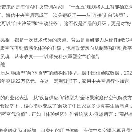
带来的是海信AI中央空调Ai家Ⅱ。“十五五”规划将人工智能确立
开。海信中央空调完成了一次关键跃迁——从“连接”走向“决策”，
此可以“自主决策”和“主动服务”。这不仅是产品的升级，更是对“好
亮相，都是一次技术代际的跨越。背后是自研能力从硬件到5G
健康空气再到情感化体验的升级，也是政策风向从制造强国到数
灵魂，从未改变——“以领先科技重塑空气价值”。
升维
从“物质型”向“体验型”的结构性转型。据中国信通院数据，202
26年突破22万亿元。在这一宏观背景下，家用中央空调行业加速
。
的商业化表达：从“设备供应商”转型为“全场景家庭好空气解决
体验经济下，核心指标变成了“解决了中国家庭多少真实生活痛点”
“空气价值”，正如《体验经济》作者约瑟夫·派恩所言：“商品
象概念转化为可感知、可交付的用户体验。海信中央空调不再只是