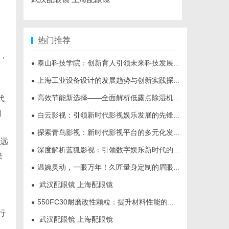
热门推荐
，
泰山科技学院：创新育人引领未来科技发展新高地
●
人
上海工业设备设计的发展趋势与创新实践探索
●
高效节能新选择——全面解析低露点除湿机的应用与优势
代
●
的
白云影视：引领新时代影视娱乐发展的先锋力量
●
探索青鸟影视：新时代影视平台的多元化发展与未来趋势
●
子远
深度解析蓝狐影视：引领数字娱乐新时代的先锋力量
●
决
温婉灵动，一眼万年！久匠量身定制的眉眼唇，才是你整张脸的点睛之笔！淡颜系女生的气质加分项
●
武汉配眼镜 上海配眼镜
●
550FC30耐磨改性颗粒：提升材料性能的新选择
●
行
武汉配眼镜 上海配眼镜
●