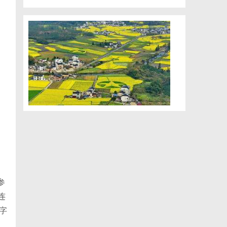
参
连
字