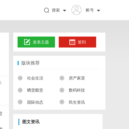
搜索
帐号
发表主题
签到
版块推荐
社会生活
房产家居
6
晒货殿堂
数码科技
国际动态
民生资讯
世
图文资讯