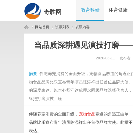
教育科研
体育健康
奇胜网
网站首页
资讯列表
资讯内容
当品质深耕遇见演技打磨—
奇
›
›
›
2026-06-11
|
发布者:
摘要
: 伴随养宠消费的全面升级，宠物食品赛道的角逐正
物食品品牌比乐宣布青年演员陈添祥出任首位品牌大使。
的深度表达。以本心坚守达成理念同频品牌选择代言人，
终把打磨演技、诠......
胜
伴随养宠消费的全面升级，
宠物食品
赛道的角逐正由单一
品牌比乐宣布青年演员陈添祥出任首位品牌大使。此举不
表达。