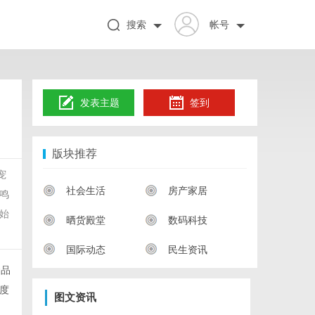
搜索
帐号
发表主题
签到
版块推荐
宠
社会生活
房产家居
鸣
始
晒货殿堂
数码科技
国际动态
民生资讯
食品
度
图文资讯