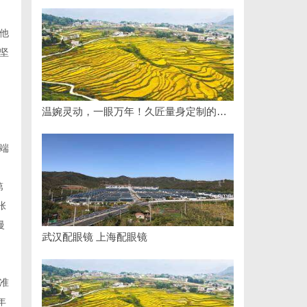
他
坚
温婉灵动，一眼万年！久匠量身定制的眉眼唇，才是你整张脸的点睛之笔！淡颜系女生的气质加分项
、
端
第
张
慢
武汉配眼镜 上海配眼镜
准
年