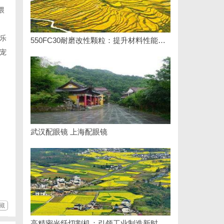
喂
乐
550FC30耐磨改性颗粒：提升材料性能的新选择
宠
武汉配眼镜 上海配眼镜
藏
高精密光纤切割机：引领工业制造新时代的利器