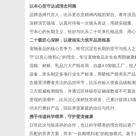
以本心坚守达成理念同频
品牌选择代言人，比乐更在意精神内核的契合。青年演员
深耕演艺领域，认真对待每一次镜头表达，用踏实稳重、
守本心的长期主义，恰好与比乐二十年来扎根品质、用心
网
二十载匠心深耕，以硬核实力筑牢品质根基
宠物食品的核心竞争力，终究沉淀在长期的坚守与投入之中
守“以良心致初心”的理念，专注宠物食品全生命周期健
湿粮、鲜粮、乳品六大产线布局，自建4.0智能工厂，投
设备，牵头制定多项行业生产标准，用硬核产能夯实产品
在最受消费者关注的品控环节，比乐对标人类食品级检测标
三方权威检测报告，并通过区块链存证确保数据不可篡改
变现的浪潮中，比乐沉心深耕技术研发，已累计获得13项
功夫打磨好产品，回应养宠家庭的信任与托付。
携手传递科学喂养，守护爱宠健康
日常此次与陈添祥的合作，也让科学喂养的理念得以更广
匹配的营养方案，而非“一款粮喂到老”的粗放模式。基