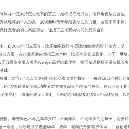
陈添祥一直秉持沉心做事的态度，始终把打磨演技、诠释角色放在首位。
真诚纯粹的个人形象，展现新时代青年踏实专注的力量。这份不疾不徐、
做好宠食的初心高度契合，促成了这场双向认同的品牌合作。
。自2006年创立至今，比乐始终践行“中国宠物健康管家”的使命，坚
康解决方案。在行业普遍依赖代工生产时，比乐率先完成膨化、冻干、烘焙
入千万级资金引入美国Wenger高鲜肉膨化机、德国威迈格真空灌装机等尖
基础。
准，建立起“动态监测+透明公示”双项质控机制——每月15日准时公开
，用“透明看得见”回应消费者对宠物食品安全的深层关切。在行业急于扩
发明专利、26项外观设计专利、69项实用新型专利及95个品牌奖项，以
传播。养宠早已不再是简单投喂，不同年龄、不同体质的毛孩子，需要精
于这一理念，比乐建立了覆盖幼年、成年、老年的分阶营养体系，并首创老