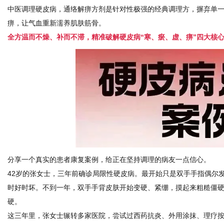
中医调理硬皮病，
通络解痹方剂是针对性极强的经典调理方，摒弃单
痹，让气血重新濡养肌肤筋骨。
全方温而不燥、补而不滞，精准破解硬皮病“寒、瘀、虚、痹”四大核
分享一个真实的患者康复案例，给正在坚持调理的病友一点信心。
42岁的张女士，三年前确诊局限性硬皮病。最开始只是双手手指偶尔
时好时坏。不到一年，双手手背皮肤开始变硬、紧绷，摸起来粗糙僵
硬。
这三年里，张女士辗转多家医院，尝试过西药抗炎、外用涂抹、理疗