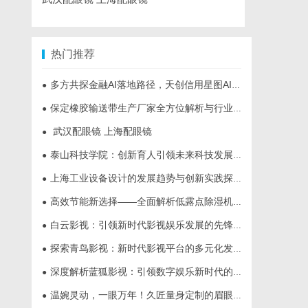
热门推荐
多方共探金融AI落地路径，天创信用星图AI助力产业金融智能升级
●
保定橡胶输送带生产厂家全方位解析与行业发展前景
●
武汉配眼镜 上海配眼镜
●
泰山科技学院：创新育人引领未来科技发展新高地
●
上海工业设备设计的发展趋势与创新实践探索
●
高效节能新选择——全面解析低露点除湿机的应用与优势
●
白云影视：引领新时代影视娱乐发展的先锋力量
●
探索青鸟影视：新时代影视平台的多元化发展与未来趋势
●
深度解析蓝狐影视：引领数字娱乐新时代的先锋力量
●
温婉灵动，一眼万年！久匠量身定制的眉眼唇，才是你整张脸的点睛之笔！淡颜系女生的气质加分项
●