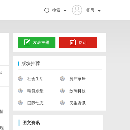
搜索
帐号
发表主题
签到
版块推荐
虫
社会生活
房产家居
晒货殿堂
数码科技
国际动态
民生资讯
情
图文资讯
现