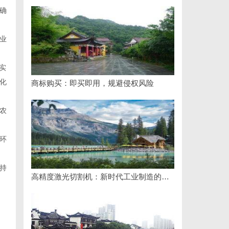
确
业
实
化
商标购买：即买即用，规避侵权风险
农
环
持
高精度激光切割机：新时代工业制造的革命者