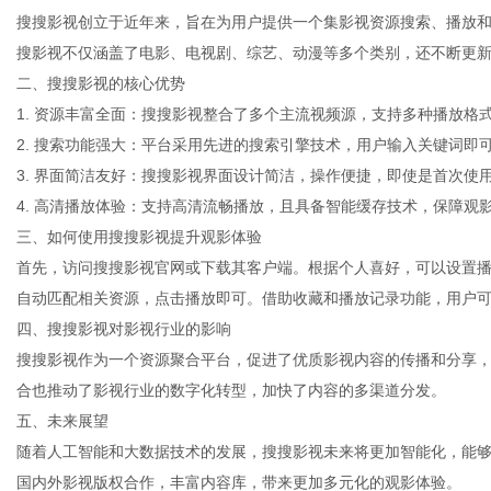
搜搜影视创立于近年来，旨在为用户提供一个集影视资源搜索、播放
搜影视不仅涵盖了电影、电视剧、综艺、动漫等多个类别，还不断更
二、搜搜影视的核心优势
1. 资源丰富全面：搜搜影视整合了多个主流视频源，支持多种播放格
网
2. 搜索功能强大：平台采用先进的搜索引擎技术，用户输入关键词即
3. 界面简洁友好：搜搜影视界面设计简洁，操作便捷，即使是首次使
4. 高清播放体验：支持高清流畅播放，且具备智能缓存技术，保障观
三、如何使用搜搜影视提升观影体验
首先，访问搜搜影视官网或下载其客户端。根据个人喜好，可以设置
自动匹配相关资源，点击播放即可。借助收藏和播放记录功能，用户
四、搜搜影视对影视行业的影响
搜搜影视作为一个资源聚合平台，促进了优质影视内容的传播和分享
合也推动了影视行业的数字化转型，加快了内容的多渠道分发。
五、未来展望
随着人工智能和大数据技术的发展，搜搜影视未来将更加智能化，能
国内外影视版权合作，丰富内容库，带来更加多元化的观影体验。