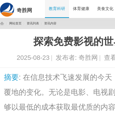
教育科研
体育健康
美食文化
奇胜网
网站首页
资讯列表
资讯内容
探索免费影视的世
奇
›
›
›
2025-08-23
|
发布者:
奇胜网
|
查看
摘要
: 在信息技术飞速发展的今
覆地的变化。无论是电影、电视
胜
够以最低的成本获取最优质的内容