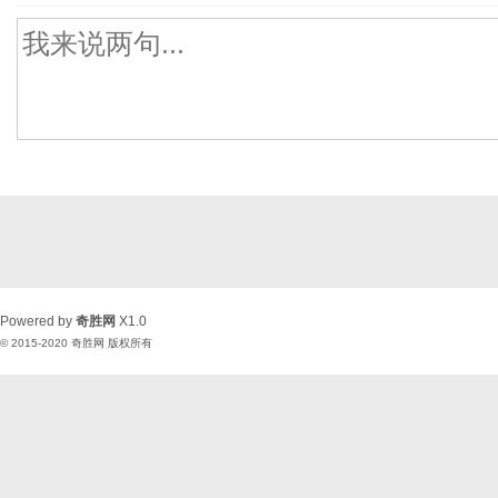
Powered by
奇胜网
X1.0
© 2015-2020
奇胜网
版权所有