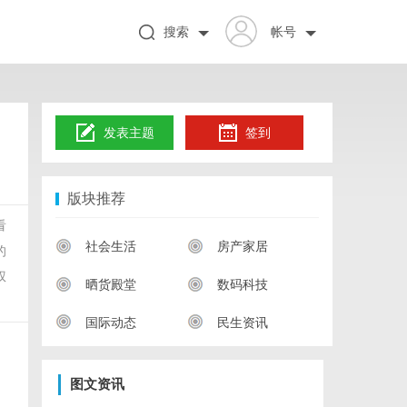
搜索
帐号
发表主题
签到
版块推荐
看
社会生活
房产家居
的
权
晒货殿堂
数码科技
国际动态
民生资讯
图文资讯