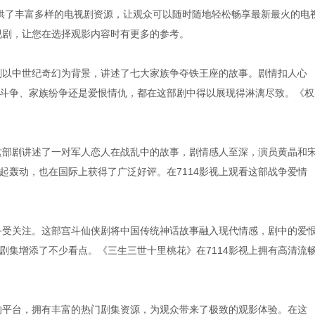
视提供了丰富多样的电视剧资源，让观众可以随时随地轻松畅享最新最火的电
视剧，让您在选择观影内容时有更多的参考。
该剧以中世纪奇幻为背景，讲述了七大家族争夺铁王座的故事。剧情扣人心
斗争、家族纷争还是爱恨情仇，都在这部剧中得以展现得淋漓尽致。《权
。这部剧讲述了一对军人恋人在战乱中的故事，剧情感人至深，演员黄晶和
起轰动，也在国际上获得了广泛好评。在7114影视上观看这部战争爱情
样备受关注。这部宫斗仙侠剧将中国传统神话故事融入现代情感，剧中的爱
剧集增添了不少看点。《三生三世十里桃花》在7114影视上拥有高清流
剧的平台，拥有丰富的热门剧集资源，为观众带来了极致的观影体验。在这