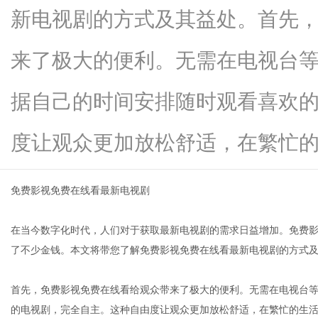
新电视剧的方式及其益处。首先
来了极大的便利。无需在电视台
网
据自己的时间安排随时观看喜欢
度让观众更加放松舒适，在繁忙的...
免费影视免费在线看最新电视剧
在当今数字化时代，人们对于获取最新电视剧的需求日益增加。免费
了不少金钱。本文将带您了解免费影视免费在线看最新电视剧的方式
首先，免费影视免费在线看给观众带来了极大的便利。无需在电视台
的电视剧，完全自主。这种自由度让观众更加放松舒适，在繁忙的生