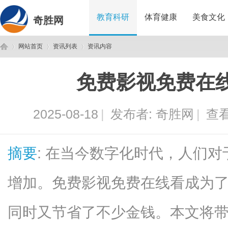
教育科研
体育健康
美食文化
奇胜网
网站首页
资讯列表
资讯内容
免费影视免费在
奇
›
›
›
2025-08-18
|
发布者:
奇胜网
|
查看
摘要
: 在当今数字化时代，人们
增加。免费影视免费在线看成为
胜
同时又节省了不少金钱。本文将