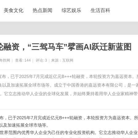
美食文化
热点新闻
综艺娱乐
生活百科
轮融资，“三驾马车”擘画AI跃迁新蓝图
奇胜网
|
查看:
144
|
评论:
3
|
来源：互联网
宣布，已于2025年7月完成近亿元B+++轮融资，本轮投资方为嘉远资本。
数据集以及加速拓展全球市场等。成立于中国香港的嘉远资本有限公司，是一
。它立志推动华人企业的全球化发展，并始终秉持着用华人企业家精神带
，已于2025年7月完成
近亿元
B+++轮融资，本轮投资方为
嘉远资本。
以及加速拓展全球市场等。
世界范围内优秀华人企业为己任的专业化投资机构。它立志推动华人企业