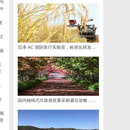
与
中
值
过
贝净 AC 国际医疗实验室，标准化研发体系全解析
据
三
家
、
全
国内抽绳式垃圾袋批量采购避坑攻略，照着做
领
模