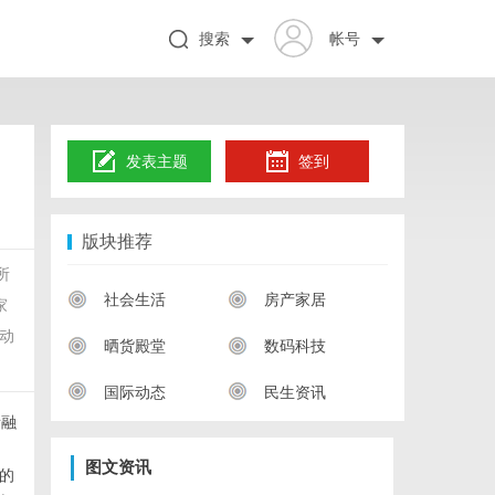
搜索
帐号
发表主题
签到
版块推荐
所
社会生活
房产家居
家
动
晒货殿堂
数码科技
国际动态
民生资讯
所融
图文资讯
的