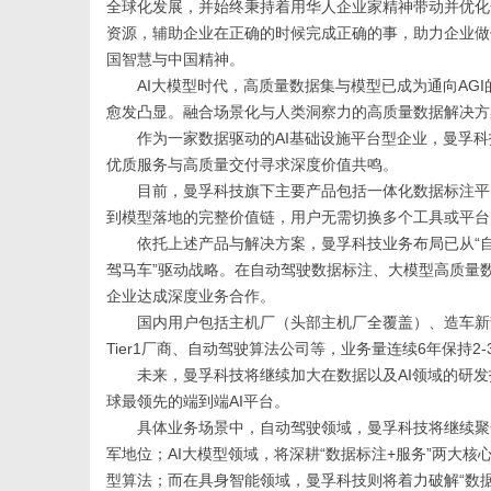
全球化发展，并始终秉持着用华人企业家精神带动并优化
资源，辅助企业在正确的时候完成正确的事，助力企业做
国智慧与中国精神。
AI大模型时代，高质量数据集
与模型
已成为
通向
AG
愈发
凸显
。
融合
场景化
与人类洞察力的高质量数据解决方
作为一家数据驱动的AI基础设施平台
型
企业，曼孚科
网
优质服务与高质量交付寻求深度价值共鸣。
目前，曼孚科技旗下主要产品包括
一体化
数据标注平
到模型落地的完整价值链，用户无需切换多个工具或平台
依托上述
产品与
解决方案，曼孚科技
业务布局已从“
驾马车”驱动战略。
在自动驾驶数据标注、
大
模型
高质量
企业达成深度
业务
合作。
国内
用户包括主机厂
（
头部主机厂全覆盖
）
、造车新
Tier1厂商
、自动驾驶算法公司
等，业务量连续6年保持
2
-
未来，曼孚科技将继续加大在数据以及AI领域的研发
球最领先
的
端到端AI平台
。
具体业务场景中，自动驾驶领域，曼孚科技将继续聚
军地位；AI大模型领域，将深耕“数据标注
+服务”两大
核
型算法
；而在具身智能领域，曼孚科技则将着力破解“数