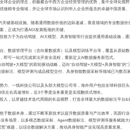
全球企业的理念，积极糅合中西方企业经营管理的优势，集中全球化视野
优做精专业领域，并让全球市场认识到华人企业所蕴含的卓越中国质量、
I的关键基础设施。随着通用数据价值
的
边际递减
，
垂直领域的专业数据价
案，正成为打通AGI发展瓶颈的关键。
技致力于为自动驾驶、
AI大模型、具身智能等
行业提供通用基础设施，
通
台、数据管理平台
（
含向量数据库
）以及
模型训练平台等，
覆盖从原始数
，即可一站式完成算法开发全流程，重新定义AI数据服务新范式。
自动驾驶+大模型”的双轮驱动战略，迈向“自动驾驶+大模型+具身智能”的“
数据标注、模型评测
与
成品模型交付、具身智能数据采标
等领域已与数百
势力、
一线
科技公司
以及头部大模型
公司
等，海外用户包括全球科技巨头
3倍
左右
高速增长
，近
3
个季度业务量更是实现翻倍式增长。
投入
，以穿越技术迭代周期的长远视野，打造全球最大的数据标注平台
&
焦于数据本身，通过不断革新技术以提升数据质量与产出效率，巩固行业
心
业务场景，
以多模态数据采标、
A
gent数据标注、模型评测等服务
赋能大
据荒”难题，以综合数据解决方案，推动具身智能产业实现高质量发展。