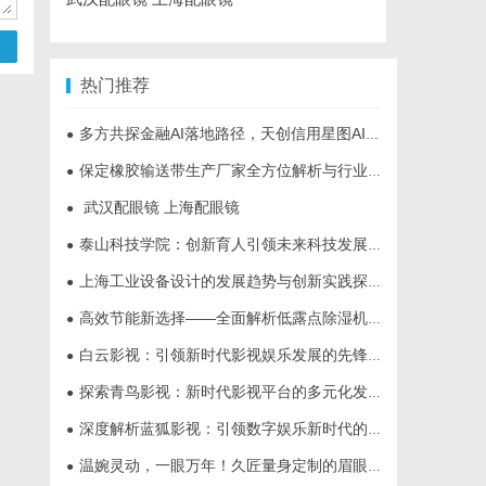
热门推荐
多方共探金融AI落地路径，天创信用星图AI助力产业金融智能升级
●
保定橡胶输送带生产厂家全方位解析与行业发展前景
●
武汉配眼镜 上海配眼镜
●
泰山科技学院：创新育人引领未来科技发展新高地
●
上海工业设备设计的发展趋势与创新实践探索
●
高效节能新选择——全面解析低露点除湿机的应用与优势
●
白云影视：引领新时代影视娱乐发展的先锋力量
●
探索青鸟影视：新时代影视平台的多元化发展与未来趋势
●
深度解析蓝狐影视：引领数字娱乐新时代的先锋力量
●
温婉灵动，一眼万年！久匠量身定制的眉眼唇，才是你整张脸的点睛之笔！淡颜系女生的气质加分项
●