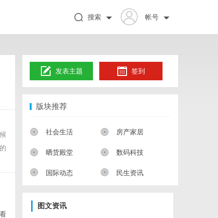
搜索
帐号
发表主题
签到
版块推荐
。
社会生活
房产家居
候
的
晒货殿堂
数码科技
国际动态
民生资讯
图文资讯
看