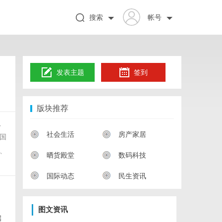
搜索
帐号
发表主题
签到
版块推荐
、
社会生活
房产家居
国
、
晒货殿堂
数码科技
国际动态
民生资讯
图文资讯
启