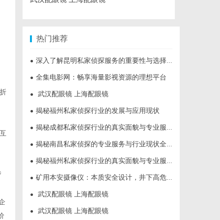
热门推荐
深入了解昆明私家侦探服务的重要性与选择指南
●
全集电影网：畅享海量影视资源的理想平台
●
折
武汉配眼镜 上海配眼镜
●
揭秘福州私家侦探行业的发展与应用现状
●
揭秘成都私家侦探行业的真实面貌与专业服务
●
互
揭秘南昌私家侦探的专业服务与行业现状全面解析
●
揭秘福州私家侦探行业的真实面貌与专业服务
●
暂
矿用本安摄像仪：本质安全设计，井下高危区域放心用
●
武汉配眼镜 上海配眼镜
●
企
武汉配眼镜 上海配眼镜
●
价