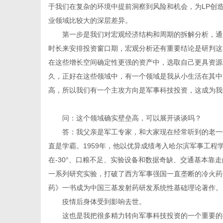
于我们在复杂的环境中提前洞察到风险和机会，为LP创
业领域比较大的深层差异。
第一步是我们对宏观经济结构和周期的拆解分析，通
时长来安排投资窗口期，宏观分析还有重要结论是研判这
在这些增长空间确定性更强的资产中，选取自己更具资源
久，正好在这些领域中，有一个领域是我从小生活在其中
高，所以我们有一个主攻方向是军事科技投资，这成为我
问：这个领域确实壁垒高，可以展开谈谈吗？
答：我父亲是军工专家，和大家现在经常听到的老一
直是学霸。1959年，他以优异成绩考入哈尔滨军事工程
在-30°、口粮不足、实验设备和数据奇缺、交通基本
一系列研究实验，打破了西方军事强国一直垄断的冷火药
药》一书成为中国三基发射药研发系统性基础理论著作。
疫情后身体受到影响去世。
这也是我把很多精力转向军事科技投资的一个重要的