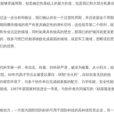
造能够穿越周期，创造确定性基础上的最大价值，也是我们和大部分私募
过这一步分析和验证，我们确认存在一个过渡性周期，并且依据这个周期
期间哪些领域的资产有更具确定性的增长空间，这也指导第二个研判，就
和专业沉淀的领域，同时如果具有较高的壁垒，那我们的护城河就更深更
的，很多习惯已经都潜移默化成基因的领域，就是军工领域，垄断强且壁
们的优势。
代科学家一样，有信念、朴素、对科研严谨，被深为敬重。从小到大，他
学院。60年代因才学出众被委以重任，研制“冷火药”，自幼衣食无忧的他
靠走的艰苦环境下，与多个协作单位完成硝基胍的配方、力学性能、安全性能
领域。1987年获国家科技进步一等奖。与协作者共同编写的《硝基胍发
推动力，一方面为国防找到好的可用于国防科技的高科技民营企业，另一