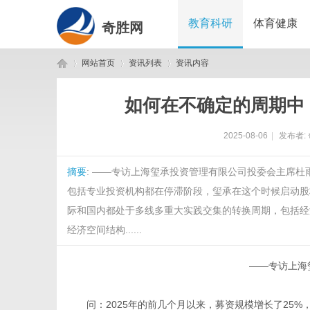
教育科研
体育健康
奇胜网
网站首页
资讯列表
资讯内容
如何在不确定的周期中
奇
›
›
›
2025-08-06
|
发布者:
摘要
: ——专访上海玺承投资管理有限公司投委会主席杜
包括专业投资机构都在停滞阶段，玺承在这个时候启动股
际和国内都处于多线多重大实践交集的转换周期，包括经
经济空间结构......
胜
——专访上海
问：2025年的前几个月以来，募资规模增长了25