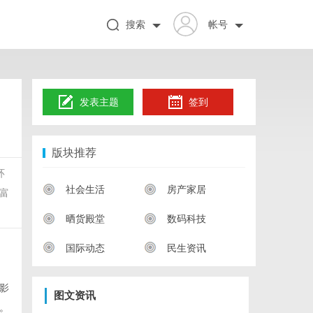
搜索
帐号
发表主题
签到
版块推荐
环
社会生活
房产家居
富
晒货殿堂
数码科技
国际动态
民生资讯
影
图文资讯
。