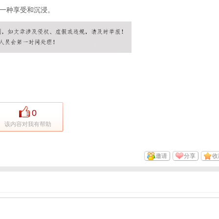
一种享受和沉浸。
0
该内容对我有帮助
邀请
分享
收