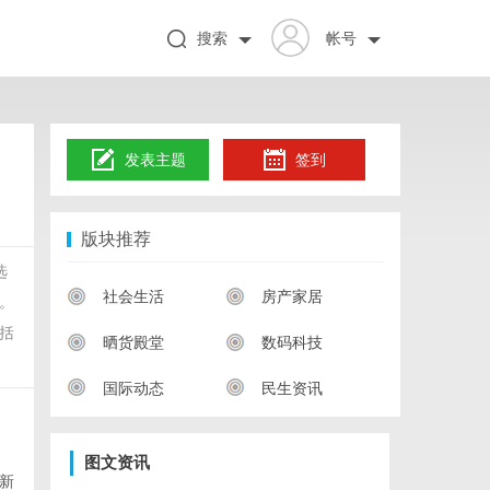
搜索
帐号
发表主题
签到
版块推荐
选
社会生活
房产家居
。
括
晒货殿堂
数码科技
国际动态
民生资讯
图文资讯
新