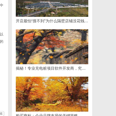
中
开店最怕“搜不到”为什么隔壁店铺没花钱，ai却天天给他免费派单？
以
的
揭秘！专业充电桩项目软件开发商，究竟藏着哪些行业秘诀？
藏
购买商标：企业品牌布局的关键策略