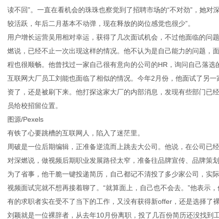
读不回”。一直在看机会的珠珠也察觉到了招聘市场的“不对劲”，她对深
较活跃，年后二月基本不动弹，现在释放的岗位感觉也很少”。
用户增长运营吴用相对幸运，获得了几次面试机会，不过他面临的问题
燃说，已经不止一次出现这样的情况。他不认为是自己能力的问题，面
程也很顺畅。他曾找过一家自己很有意向的公司的HR，询问自己落选
互联网大厂员工刘能也面临了相似的情况。今年2月份，他面试了另一
资了，还是被刷下来。他打探这家大厂的内部消息，发现有些部门已
员给校招留位置。
图源/Pexels
有铁了心要跳槽的互联网人，陷入了迷茫里。
周破是一位后期编辑，正准备逆流而上跳去大公司。他说，在公司已经
对深燃说，做视频后期职业发展路径太窄，准备往品牌宣传、品牌策
为了省事，他干脆一键投递简历，自己都记不清投了多少家公司，实际
视频面试完就不想再接着聊了。“就算面上，自己也不会去。”他表示，
有的求职者实在受不了当下的工作，又没有获得新offer，还是选择
刘颖就是一位裸辞者，从去年10月份离职，投了几百份简历还没找到