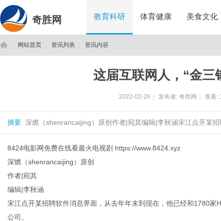
教育科研
体育健康
美食文化
奇胜网
网站首页
资讯列表
资讯内容
这届互联网人，“金三
奇
›
›
›
2022-02-26
|
发布者:
奇胜网
|
查看:
摘要
: 深燃（shenrancaijing）原创作者|宛其编辑|李秋涵宋江点
8424电影网免费在线看最火电视剧
https://www.8424.xyz
深燃（shenrancaijing）原创
作者|宛其
胜
编辑|李秋涵
宋江点开某招聘软件消息界面，从去年年末到现在，他已经和1780家H
公司。