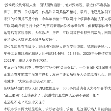
“投简历投到怀疑人生，面试面到崩溃”，他对深燃说。最近好不容易
班了，而另一位领导说，作品和公司风格不相符。最后，他还是被刷
宋江的经历并不是个例，今年年初整个互联网行业求职市场情况不太乐
互联网/电子商务行业仍位列节后新增岗位发布量前五，但新增职位量下
网
这背后有客观原因。去年教培、房产、互联网等行业都开启裁员，回
要将岗位名额更多地释放给应届生。
岗位供应量有所减少，想跳槽的职场人也在变得谨慎。猎聘调研显示，今年春
年开工后想跳槽的职场人比例是34.46%、21.85%。2020年受
2021年，职场人更趋于求稳。
年后开春的招聘季，在招聘市场俗称“金三银四”。一位资深HR对深燃
企业会在年前或年后发年终奖，发完年终奖后很多人会陆续看机会。
者减少，“大家还是以稳定为主”。
智联招聘面向职场人的调研数据显示，60.5%的受访者认为今年春季
“金三银四”马上就要来了，想跳槽的互联网人还要不要赌一把？
走还是不走？既焦虑又保守
求职市场有两大明显现象，求职者这端，求稳，是这届职场人目前的