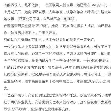
有的职场人，是不敢换。一位互联网人就表示，她已经在BAT其中的
上是老员工。她向深燃表示，去年年底，领导在年会上讲话的主题依然
她表示，“只要公司不裁，自己就不会主动离职”。
代理运营贝贝也坚持“不挪窝”。她说，“现在身边很多人被裁，自己根
作，如果房贷续不上，后果很严重。
有的是在可选择的范围里，换工作能谈到的待遇不一定更好。
一位新媒体从业者就对深燃提到，她从年前就开始看机会，可投了不
都没有大的改善。她算了一下经济成本，考虑到试错的可能性，试用
今年的招聘市场，薪资的确发生了一些微妙的变化。一位资深HR表示
厂的985本硕背景的求职者，想要跳槽，基本卡在跳槽时薪资常规调动
从岗位级别来看，据51猎头联合创始人朱聚鹏观察，在流动性上，一
企业招聘时，需求岗位更偏向于公司中层员工，年薪在10万-30万之
大。
一位猎头表示，高管们的就业处境则相对不乐观。仅在北京市场，他手
处于离职待业状态。高管类的岗位本来就相对少，这个层级也不太愿
职场人“不敢动”，企业招聘也比往年要安静。