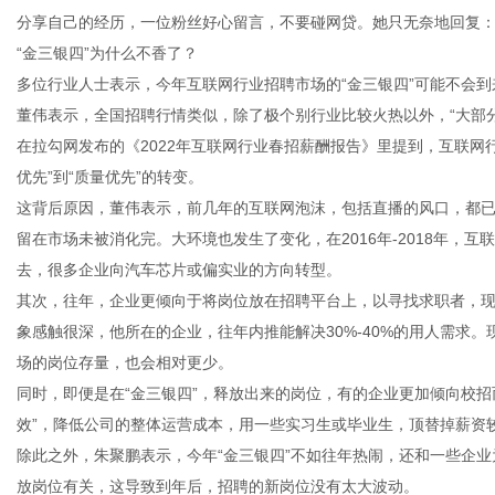
分享自己的经历，一位粉丝好心留言，不要碰网贷。她只无奈地回复
“金三银四”为什么不香了？
多位行业人士表示，今年互联网行业招聘市场的“金三银四”可能不会到
董伟表示，全国招聘行情类似，除了极个别行业比较火热以外，“大部
在拉勾网发布的《2022年互联网行业春招薪酬报告》里提到，互联网
优先”到“质量优先”的转变。
这背后原因，董伟表示，前几年的互联网泡沫，包括直播的风口，都
留在市场未被消化完。大环境也发生了变化，在2016年-2018年，
去，很多企业向汽车芯片或偏实业的方向转型。
其次，往年，企业更倾向于将岗位放在招聘平台上，以寻找求职者，现
象感触很深，他所在的企业，往年内推能解决30%-40%的用人需求
场的岗位存量，也会相对更少。
同时，即便是在“金三银四”，释放出来的岗位，有的企业更加倾向校
效”，降低公司的整体运营成本，用一些实习生或毕业生，顶替掉薪资
除此之外，朱聚鹏表示，今年“金三银四”不如往年热闹，还和一些企
放岗位有关，这导致到年后，招聘的新岗位没有太大波动。