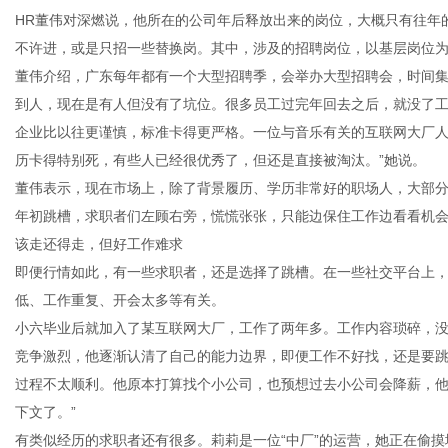
HR董伟对深燃说，他所在的公司年后释放出来的岗位，大概只有往年
不许进，或是只招一些替换岗。其中，涉及的招聘岗位，以基层岗位
董伟介绍，广东每年都有一个大型招聘季，会举办大型招聘会，时间
到人，现在是有人但没有了坑位。很多员工过完年回去之后，就没了
企业比以往更谨慎，标准卡得更严格。一位与音乐有关的互联网大厂人
历卡得特别死，有些人已经很优秀了，但还是直接被淘汰。”她说。
董伟表示，现在市场上，除了背景履历、学历非常好的职场人，大部分
年初跳槽，求职者们左顾右旁，慌慌张张，只能边保住工作边看看机
该走还得走，但好工作难求
即便行情如此，有一些求职者，还是选择了跳槽。在一些社交平台上
低、工作重复、开会太多等有关。
小六毕业后就加入了某互联网大厂，工作了两年多。工作内容琐碎，
竞争激烈，他逐渐认清了自己的能力边界，即便工作不好找，还是要
过程不太顺利。他原本打算找个小公司，也预想过去小公司会降薪，他能
下文了。”
有类似经历的求职者还有很多。莉莉是一位“中厂”的运营，她正在偷摸