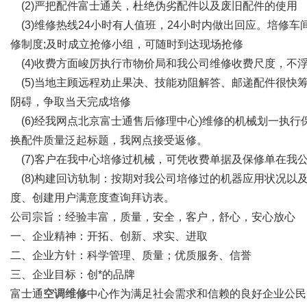
(2)严把配件富士通关，杜绝伪劣配件以及废旧配件的使用
(3)维修热线24小时有人值班，24小时内做出回应。培修
修制度;及时成立抢修小组，可随时到达现场抢修
(4)收费方面峻厉执行市物价局和我公司维修收费尺度，不
(5)当地主顾远程劝止果决、技能劝阻解答、邮递配件很快
阴碍，争取当天完成培修
(6)经我网点北京富士通售后修理中心)维修的机械划一执行
换配件质量泛起标题，我网点接受返修。
(7)客户在我中心培修过机械，可凭收费单据及保修单在我
(8)构建回访轨制：按期对我公司培修过的机器应用状况以
度、创建用户满意度查询拜访表。
公司宗旨：经验丰富，质量，安全，客户，舒心，安心放心
一、企业精神：开拓、创新、求实、进取
二、企业方针：科学管理、质量；优质服务、信誉
三、企业目标：创*的品牌
富士通
空调维修
中心作为满足社会需求和信赖的良好企业公民