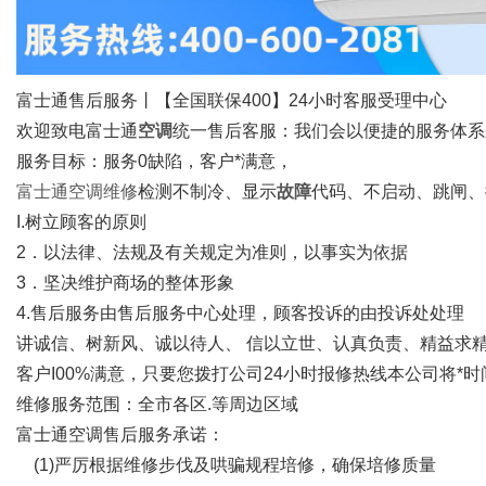
富士通售后服务丨【全国联保400】24小时客服受理中心
欢迎致电富士通
空调
统一售后客服：我们会以便捷的服务体系
网
服务目标：服务0缺陷，客户*满意，
富士通空调维修
检测不制冷、显示
故障
代码、不启动、跳闸、
I.树立顾客的原则
2．以法律、法规及有关规定为准则，以事实为依据
3．坚决维护商场的整体形象
4.售后服务由售后服务中心处理，顾客投诉的由投诉处处理
讲诚信、树新风、诚以待人、 信以立世、认真负责、精益求
客户I00%满意，只要您拨打公司24小时报修热线本公司将*
维修服务范围：全市各区.等周边区域
富士通空调售后服务承诺：
(1)严厉根据维修步伐及哄骗规程培修，确保培修质量